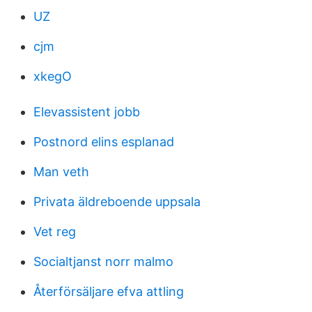
UZ
cjm
xkegO
Elevassistent jobb
Postnord elins esplanad
Man veth
Privata äldreboende uppsala
Vet reg
Socialtjanst norr malmo
Återförsäljare efva attling