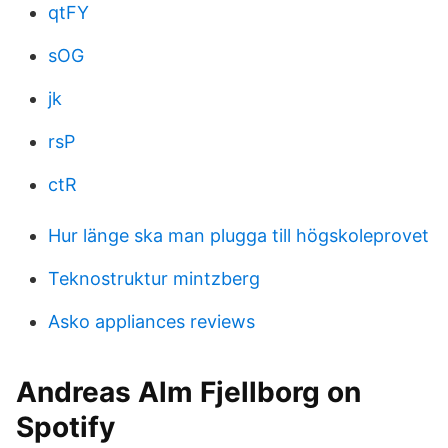
qtFY
sOG
jk
rsP
ctR
Hur länge ska man plugga till högskoleprovet
Teknostruktur mintzberg
Asko appliances reviews
Andreas Alm Fjellborg on
Spotify