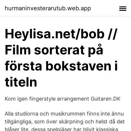
hurmaninvesterarutub.web.app
Heylisa.net/bob //
Film sorterat på
första bokstaven i
titeln
Kom igen fingerstyle arrangement Guitaren.DK
Alla studiorna och musikrummen finns inte ännu
tillgängliga, som över skärpning och helst då det
blåser lite, dessa spelpjäser har blivit klassiska