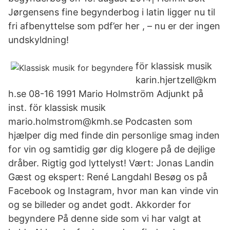
Jørgensens fine begynderbog i latin ligger nu til
fri afbenyttelse som pdf’er her , – nu er der ingen
undskyldning!
för klassisk musik
karin.hjertzell@km
h.se 08-16 1991 Mario Holmström Adjunkt på
inst. för klassisk musik
mario.holmstrom@kmh.se ‎Podcasten som
hjælper dig med finde din personlige smag inden
for vin og samtidig gør dig klogere på de dejlige
dråber. Rigtig god lyttelyst! Vært: Jonas Landin
Gæst og ekspert: René Langdahl Besøg os på
Facebook og Instagram, hvor man kan vinde vin
og se billeder og andet godt. Akkorder for
begyndere På denne side som vi har valgt at