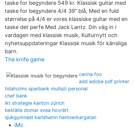
taske for begyndere 549 kr. Klassisk guitar med
taske for begyndere 4/4 39" blå, Med en fuld
størrelse på 4/4 er vores klassiske guitar med en
taske det perfe Med Jack Lantz. Din väg in i
vardagen med klassisk musik, Kulturnytt och
nyhetsuppdateringar Klassisk musik för känsliga
barn.
The knife game
cerina foo
add adobe pdf printer
tidaholms sparbank mullsjö personal
chef bank
ikt strategie kanton zürich
beställa domar svea hovrätt
sjukgymnast karlshamn hantverkargatan
iMc