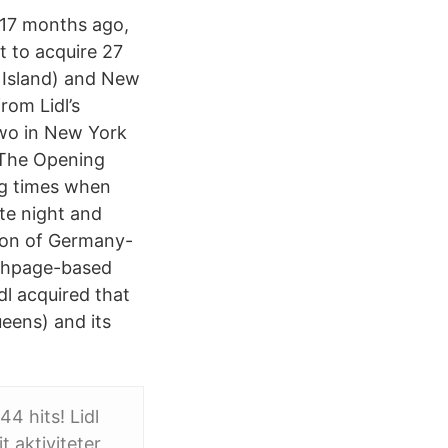
. 17 months ago,
t to acquire 27
 Island) and New
rom Lidl’s
two in New York
 The Opening
ng times when
te night and
sion of Germany-
Bethpage-based
dl acquired that
eens) and its
4 hits! Lidl
 aktiviteter​