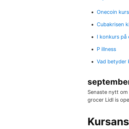
Onecoin kurs
Cubakrisen ki
I konkurs på
P illness
Vad betyder
september 
Senaste nytt om 
grocer Lidl is op
Kursans