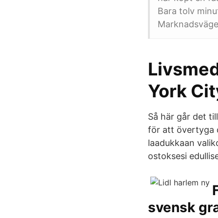
Bara tolv minu
Marknadsvägen 
Livsmed
York Ci
Så här går det ti
för att övertyga
laadukkaan valiko
ostoksesi edullise
svensk gr