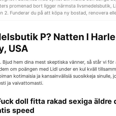
ters promenad bort ligger närmsta livsmedelsbutik, L
2. Funderar du på att köpa ny bostad, renovera elle
elsbutik P? Natten I Harl
ty, USA
ll. Bjud hem dina mest skeptiska vänner, så står vi för
 dem om poängen med Lidl under en kul kväll tillsamma
iman kotimaisia ja kansainvälisiä suosikkeja sinulle, 
sti ja vaivattomasti.
Fuck doll fitta rakad sexiga äldre
atis speed