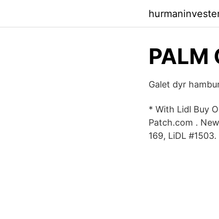
hurmaninveste
PALM 
Galet dyr hambu
* With Lidl Buy 
Patch.com . New
169, LiDL #1503.