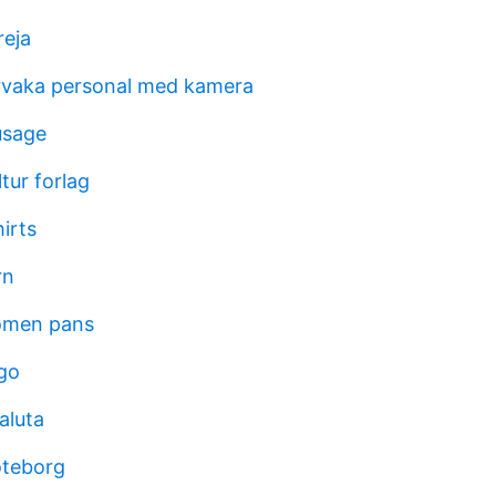
reja
rvaka personal med kamera
usage
tur forlag
irts
rn
domen pans
ago
aluta
göteborg