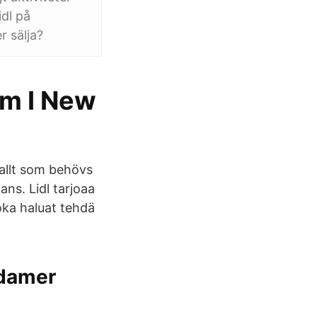
idl på
r sälja?
em I New
 allt som behövs
ns. Lidl tarjoaa
joka haluat tehdä
 damer