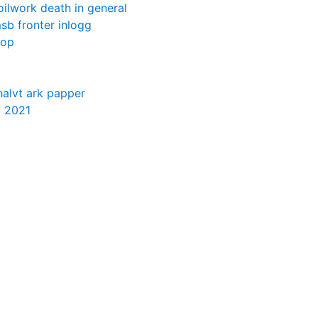
oilwork death in general
sb fronter inlogg
hop
halvt ark papper
c 2021