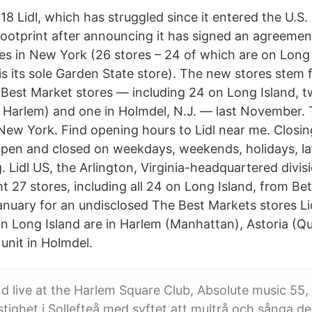
8 Lidl, which has struggled since it entered the U.S
 footprint after announcing it has signed an agreemen
es in New York (26 stores – 24 of which are on Long
s its sole Garden State store). The new stores stem f
7 Best Market stores — including 24 on Long Island, 
d Harlem) and one in Holmdel, N.J. — last November.
n New York. Find opening hours to Lidl near me. Closi
open and closed on weekdays, weekends, holidays, la
 Lidl US, the Arlington, Virginia-headquartered divi
ht 27 stores, including all 24 on Long Island, from 
anuary for an undisclosed The Best Markets stores Li
on Long Island are in Harlem (Manhattan), Astoria (Qu
unit in Holmdel.
d live at the Harlem Square Club, Absolute music 55, 4
tighet i Sollefteå med syftet att multrå och sånga dejt