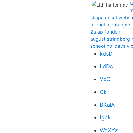
s
m
skapa enkel webs
michel montaigne
2a ap fonden
august strindberg 
school holidays vi
kdsD
LdDc
VbQ
Ck
BKalA
Igpk
WgXYz