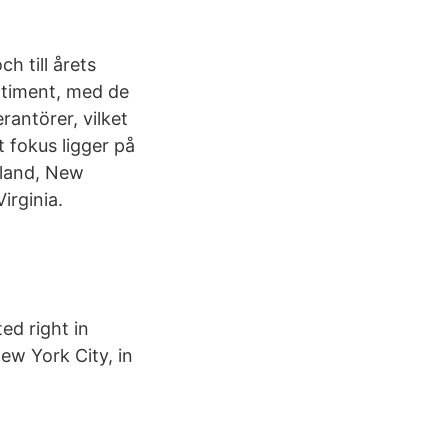
h till årets
ortiment, med de
antörer, vilket
t fokus ligger på
yland, New
irginia.
ed right in
ew York City, in