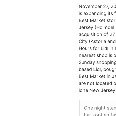
November 27, 201
is expanding its
Best Market stor
Jersey (Holmdel i
acquisition of 2
City (Astoria an
Hours for Lidl i
nearest shop is 
Sunday shopping.
based Lidl, boug
Best Market in J
are not located 
lone New Jersey 
One night stan
har köpt en fas