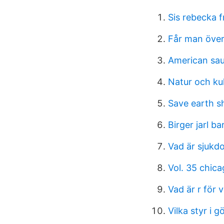
Sis rebecka f
Får man öve
American sa
Natur och kul
Save earth sh
Birger jarl ba
Vad är sjuk
Vol. 35 chic
Vad är r för v
Vilka styr i 