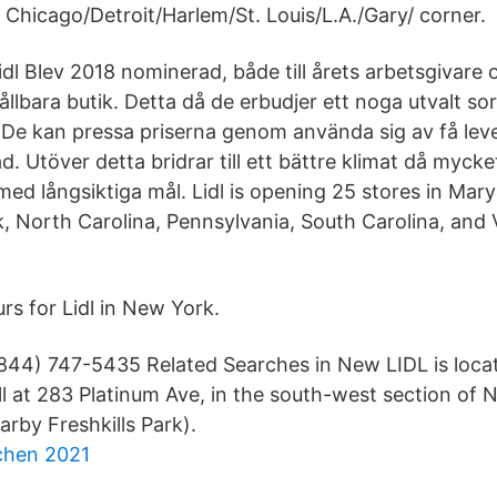
 Chicago/Detroit/Harlem/St. Louis/L.A./Gary/ corner.
idl Blev 2018 nominerad, både till årets arbetsgivare oc
ållbara butik. Detta då de erbudjer ett noga utvalt s
 De kan pressa priserna genom använda sig av få lever
åd. Utöver detta bridrar till ett bättre klimat då mycke
med långsiktiga mål. Lidl is opening 25 stores in Mar
, North Carolina, Pennsylvania, South Carolina, and V
s for Lidl in New York.
 (844) 747-5435 Related Searches in New LIDL is locat
l at 283 Platinum Ave, in the south-west section of N
arby Freshkills Park).
chen 2021