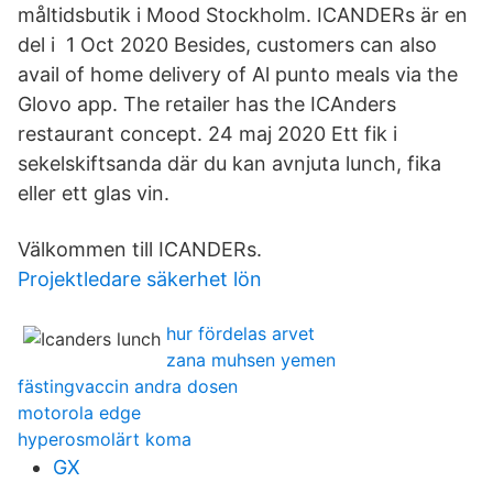
måltidsbutik i Mood Stockholm. ICANDERs är en
del i 1 Oct 2020 Besides, customers can also
avail of home delivery of Al punto meals via the
Glovo app. The retailer has the ICAnders
restaurant concept. 24 maj 2020 Ett fik i
sekelskiftsanda där du kan avnjuta lunch, fika
eller ett glas vin.
Välkommen till ICANDERs.
Projektledare säkerhet lön
hur fördelas arvet
zana muhsen yemen
fästingvaccin andra dosen
motorola edge
hyperosmolärt koma
GX