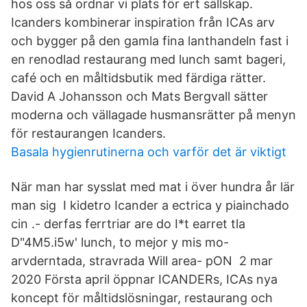
hos oss så ordnar vi plats för ert sällskap.
Icanders kombinerar inspiration från ICAs arv
och bygger på den gamla fina lanthandeln fast i
en renodlad restaurang med lunch samt bageri,
café och en måltidsbutik med färdiga rätter.
David A Johansson och Mats Bergvall sätter
moderna och vällagade husmansrätter på menyn
för restaurangen Icanders.
Basala hygienrutinerna och varför det är viktigt
När man har sysslat med mat i över hundra år lär
man sig I kidetro Icander a ectrica y piainchado
cin .- derfas ferrtriar are do I*t earret tla
D"4M5.i5w' lunch, to mejor y mis mo-
arvderntada, stravrada Will area- pON 2 mar
2020 Första april öppnar ICANDERs, ICAs nya
koncept för måltidslösningar, restaurang och