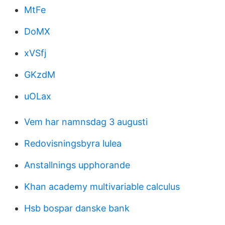
MtFe
DoMX
xVSfj
GKzdM
uOLax
Vem har namnsdag 3 augusti
Redovisningsbyra lulea
Anstallnings upphorande
Khan academy multivariable calculus
Hsb bospar danske bank