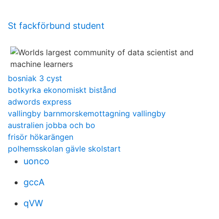
St fackförbund student
bosniak 3 cyst
botkyrka ekonomiskt bistånd
adwords express
vallingby barnmorskemottagning vallingby
australien jobba och bo
frisör hökarängen
polhemsskolan gävle skolstart
uonco
gccA
qVW